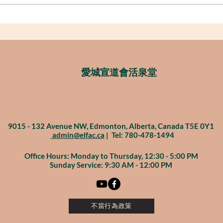
復活節聯合敬拜 & 洗禮
​愛城宣道會活泉堂
9015 - 132 Avenue NW, Edmonton, Alberta, Canada T5E 0Y1
admin@elfac.ca
| Tel: 780-478-1494
Office Hours: Monday to Thursday, 12:30 - 5:00 PM
Sunday Service: 9:30 AM - 12:00 PM
不當行為政策