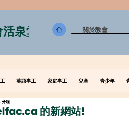
會活泉堂
關於教會
工
英語事工
家庭事工
兒童
青少年
1 分鐘
lfac.ca 的新網站!